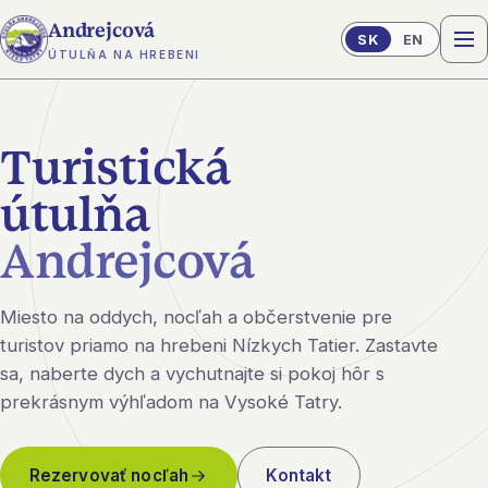
Andrejcová
SK
EN
ÚTULŇA NA HREBENI
Turistická
útulňa
Andrejcová
Miesto na oddych, nocľah a občerstvenie pre
turistov priamo na hrebeni Nízkych Tatier. Zastavte
sa, naberte dych a vychutnajte si pokoj hôr s
prekrásnym výhľadom na Vysoké Tatry.
Rezervovať nocľah
Kontakt