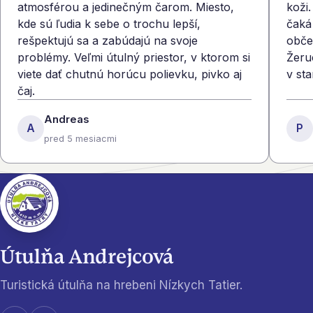
atmosférou a jedinečným čarom. Miesto,
koži
kde sú ľudia k sebe o trochu lepší,
čaká
rešpektujú sa a zabúdajú na svoje
obče
problémy. Veľmi útulný priestor, v ktorom si
Žeru
viete dať chutnú horúcu polievku, pivko aj
v st
čaj.
Andreas
A
P
pred 5 mesiacmi
Útulňa Andrejcová
Turistická útulňa na hrebeni Nízkych Tatier
.