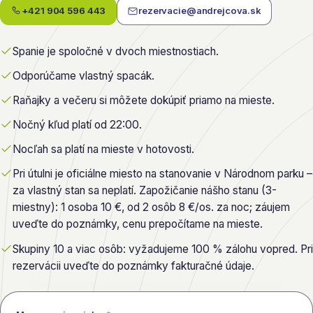
+421 904 596 443
rezervacie@andrejcova.sk
Spanie je spoločné v dvoch miestnostiach.
Odporúčame vlastný spacák.
Raňajky a večeru si môžete dokúpiť priamo na mieste.
Nočný kľud platí od 22:00.
Nocľah sa platí na mieste v hotovosti.
Pri útulni je oficiálne miesto na stanovanie v Národnom parku –
za vlastný stan sa neplatí. Zapožičanie nášho stanu (3-
miestny): 1 osoba 10 €, od 2 osôb 8 €/os. za noc; záujem
uveďte do poznámky, cenu prepočítame na mieste.
Skupiny 10 a viac osôb:
vyžadujeme 100 % zálohu vopred. Pri
rezervácii uveďte do poznámky fakturačné údaje.