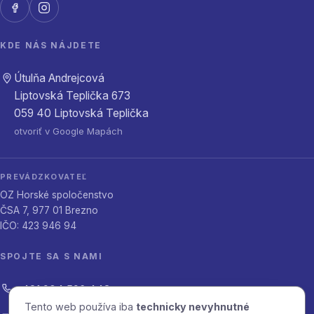
KDE NÁS NÁJDETE
Útulňa Andrejcová
Liptovská Teplička 673
059 40 Liptovská Teplička
otvoriť v Google Mapách
PREVÁDZKOVATEĽ
OZ Horské spoločenstvo
ČSA 7, 977 01 Brezno
IČO: 423 946 94
SPOJTE SA S NAMI
+421 904 596 443
Tento web používa iba
technicky nevyhnutné