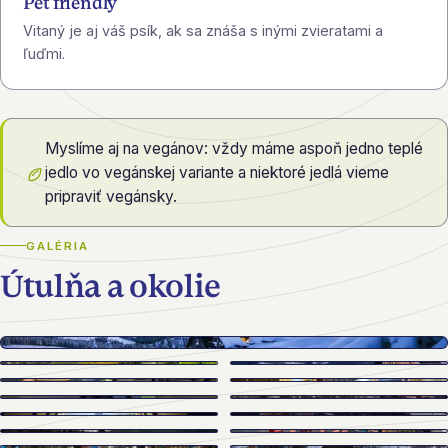
Pet friendly
Vitaný je aj váš psík, ak sa znáša s inými zvieratami a
ľuďmi.
Myslíme aj na vegánov: vždy máme aspoň jedno teplé
jedlo vo vegánskej variante a niektoré jedlá vieme
pripraviť vegánsky.
GALÉRIA
Útulňa a okolie