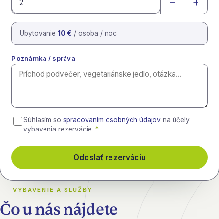
−
+
Ubytovanie
10 €
/ osoba / noc
Poznámka / správa
Súhlasím so
spracovaním osobných údajov
na účely
vybavenia rezervácie.
*
Odoslať rezerváciu
VYBAVENIE A SLUŽBY
Čo u nás nájdete