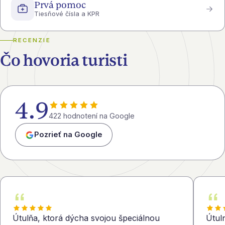
Prvá pomoc
Tiesňové čísla a KPR
RECENZIE
Čo hovoria turisti
4.9
422 hodnotení na Google
Pozrieť na Google
Útulňa, ktorá dýcha svojou špeciálnou
Útul